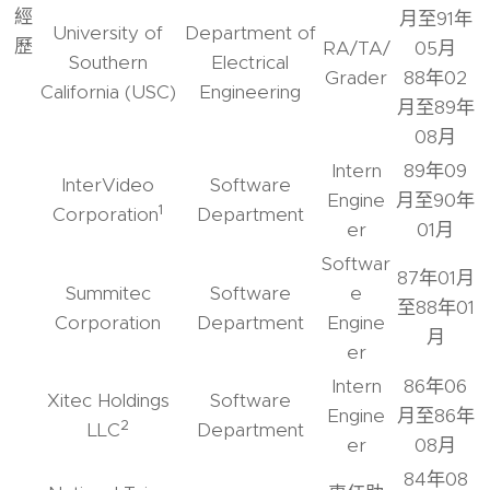
經
月至91年
University of
Department of
歷
RA/TA/
05月
Southern
Electrical
Grader
88年02
California (USC)
Engineering
月至89年
08月
Intern
89年09
InterVideo
Software
Engine
月至90年
1
Corporation
Department
er
01月
Softwar
87年01月
Summitec
Software
e
至88年01
Corporation
Department
Engine
月
er
Intern
86年06
Xitec Holdings
Software
Engine
月至86年
2
LLC
Department
er
08月
84年08