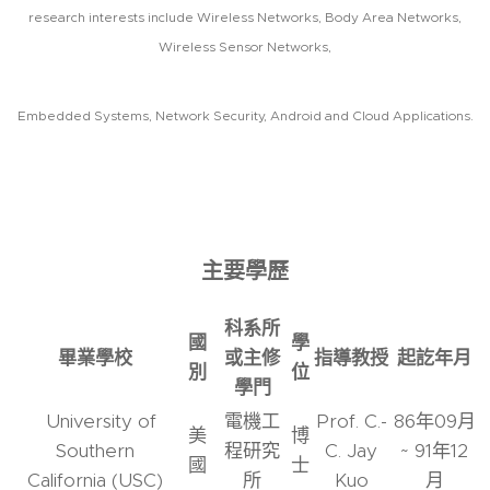
research interests include Wireless Networks, Body Area Networks,
Wireless Sensor Networks,
Embedded Systems, Network Security, Android and Cloud Applications.
主要學歷
科系所
國
學
畢業學校
或主修
指導教授
起訖年月
別
位
學門
University of
電機工
Prof. C.-
86年09月
美
博
Southern
程研究
C. Jay
~ 91年12
國
士
California (USC)
所
Kuo
月