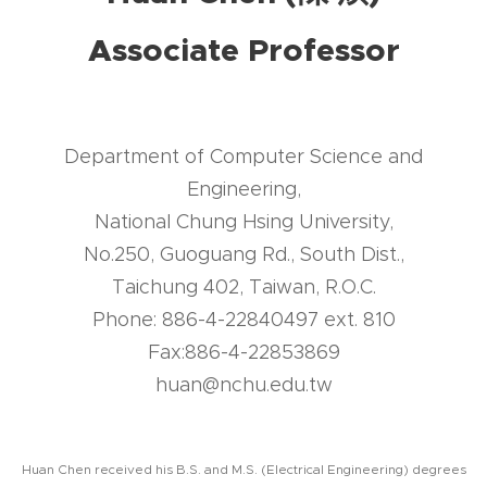
Associate Professor
Department of Computer Science and
Engineering,
National Chung Hsing University,
No.250, Guoguang Rd., South Dist.,
Taichung 402, Taiwan, R.O.C.
Phone: 886-4-22840497 ext. 810
Fax:886-4-22853869
huan@nchu.edu.tw
Huan Chen received his B.S. and M.S. (Electrical Engineering) degrees