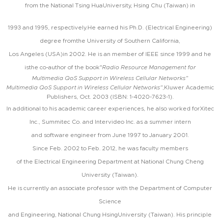
from the National Tsing HuaUniversity, Hsing Chu (Taiwan) in
1993 and 1995, respectively.He earned his Ph.D. (Electrical Engineering)
degree fromthe University of Southern California,
Los Angeles (USA)in 2002. He is an member of IEEE since 1999 and he
isthe co-author of the book"
Radio Resource Management for
Multimedia QoS Support in Wireless Cellular Networks"
Multimedia QoS Support in Wireless Cellular Networks"
,Kluwer Academic
Publishers, Oct. 2003 (ISBN: 1-4020-7623-1).
In additional to his academic career experiences, he also worked forXitec
Inc., Summitec Co. and Intervideo Inc. as a summer intern
and software engineer from June 1997 to January 2001.
Since Feb. 2002 to Feb. 2012, he was faculty members
of the Electrical Engineering Department at National Chung Cheng
University (Taiwan).
He is currently an associate professor with the Department of Computer
Science
and Engineering, National Chung HsingUniversity (Taiwan). His principle