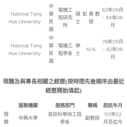
中
電機工
82年09月
National Tsing
華
碩
彭 惠 教
程研究
~ 84年08
Hua University
民
士
授
所
月
國
中
78年09月
National Tsing
華
電機工
學
N/A
~ 82年08
Hua University
民
程學系
士
月
國
現職及與專長相關之經歷(按時間先後順序由最近
經歷開始填起)
服務機關
服務部門
職稱
起訖年月
現
資訊科學與工程
101年02
中興大學
副教授
職
學系
月至迄今